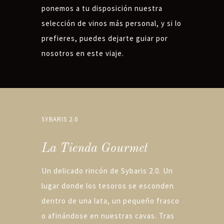
ponemos a tu disposición nuestra
selección de vinos más personal, y si lo
prefieres, puedes dejarte guiar por
nosotros en este viaje.
SYBARIS 2.0
La Tienda Gourmet
Un delicado rincón de Sybaris 2.0. Un
lugar donde los tesoros se esconden
dentro de una lata, un pequeño frasco
o afinándose en nuestras cavas. Tras